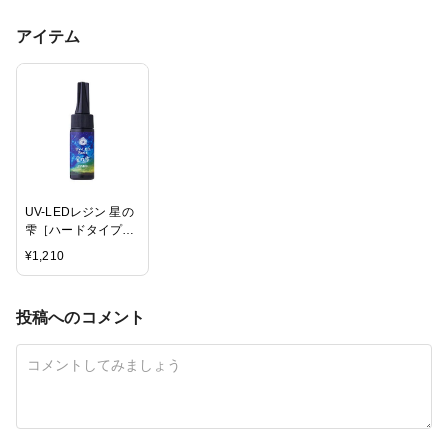
アイテム
UV-LEDレジン 星の
雫［ハードタイプ］
25ｇ
¥
1,210
投稿へのコメント