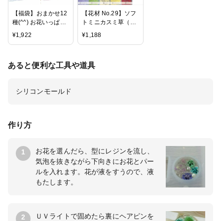
イド ネックレス
【福袋】おまかせ12
【花材 No.29】ソフ
種(^^) お花いっぱい
トミニカスミ草（プ
押し花・プリザーブ
リザーブドフラワー/
¥
1,922
¥
1,188
ドフラワーセット
大地農園 00010）1
ハーバリウム ドライ
束約22g【ハーバリ
フラワー スターフラ
ウム/フラワーアレン
あると便利な工具や道具
ワー レースフラワー
ジメント/リース/サ
アジサイ あじさい
シェ/フローラルワッ
ビオラ スターチス
クス/キャンドル/メ
シリコンモールド
ビーズアンドパーツ
ディスンボトル/アロ
アクセサリーパー
マワックス/建築模型
ツ】
に】
作り方
お花を選んだら、型にレジンを流し、
1
気泡を抜きながら下向きにお花とパー
ルを入れます。花が液をすうので、液
もたします。
ＵＶライトで固めたら裏にヘアピンを
2