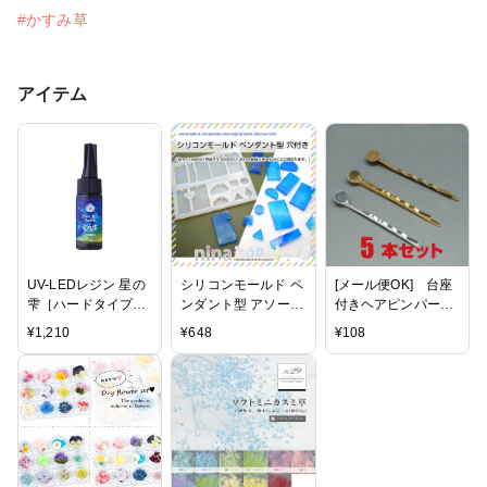
#かすみ草
アイテム
UV-LEDレジン 星の
シリコンモールド ペ
[メール便OK] 台座
雫［ハードタイプ］
ンダント型 アソート
付きヘアピンパー
25ｇ
穴付き | シリコンモ
ツ 5本セット（ヘ
¥
1,210
¥
648
¥
108
ールドでペンダント
アアクセサリー/ヘア
がたくさん作れる！
クリップ/髪留め/手
/ シリコンモールド
芸/ハンドメイド/手
長方形 ハート 丸 レ
作り/副資材/パーツ/
ジン液 材料 お得 ペ
デコ/土台）
ンダント レシピ 三
角 四角 アクセサリ
ー レジン ハンドメ