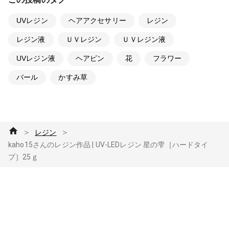
UVレジン
ヘアアクセサリー
レジン
レジン液
ＵＶレジン
ＵＶレジン液
UVレジン液
ヘアピン
花
フラワー
バール
かすみ草
＞
＞
レジン
kaho15さんのレジン作品 | UV-LEDレジン 星の雫［ハードタイ
プ］25ｇ