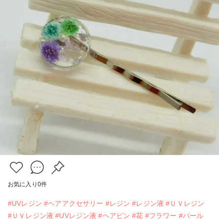
お気に入り
0
件
#UVレジン
#ヘアアクセサリー
#レジン
#レジン液
#ＵＶレジン
#ＵＶレジン液
#UVレジン液
#ヘアピン
#花
#フラワー
#バール