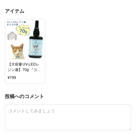
アイテム
【大容量UV-LEDレ
ジン液】70g 『コス
パ＆クオリティー最
¥
799
高峰・迷ったら絶対
にコレがお勧め！』
まさるの涙 《クリ
投稿へのコメント
ア》GreenOceanオ
リジナル 猫 must レ
ジンクラフト ハード
タイプ UVレジン液
LEDレジン液