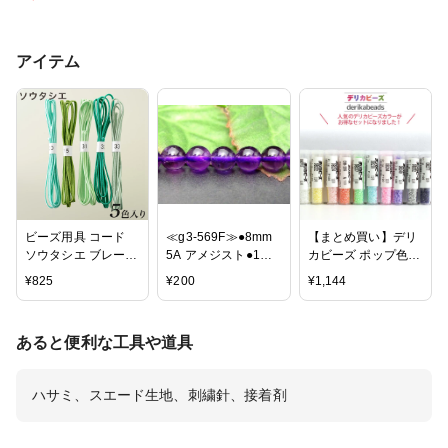
アイテム
ビーズ用具 コード
≪g3-569F≫●8mm
【まとめ買い】デリ
ソウタシエ ブレード
5A アメジスト●1粒
カビーズ ポップ色
アソート フォレスト
売り● 鑑別済・本物
（3gx10本セット） |
¥
825
¥
200
¥
1,144
mix
保証●送料無料有●楽
つくる楽しみ ビーズ
天最安値に挑戦●ブ
アクセサリー
ラジル産●天然石●パ
あると便利な工具や道具
ワーストーン
ハサミ、スエード生地、刺繍針、接着剤