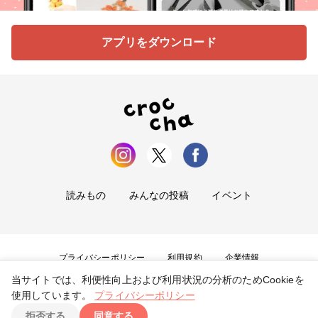
アプリをダウンロード
読みもの
みんなの投稿
イベント
プライバシーポリシー
利用規約
企業情報
当サイトでは、利便性向上および利用状況の分析のためCookieを
お問い合わせ
使用しています。
プライバシーポリシー
拒否する
同意する
Copyright ©
2026
tryangle Co., Ltd. All Rights Reserved.