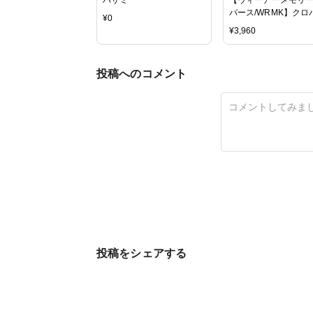
パース/WRMK】クロ
¥
0
イル-/Crop-A-Dile-Bl
¥
3,960
投稿へのコメント
投稿をシェアする