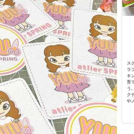
ス
ラ
キ
育
う
ク
や