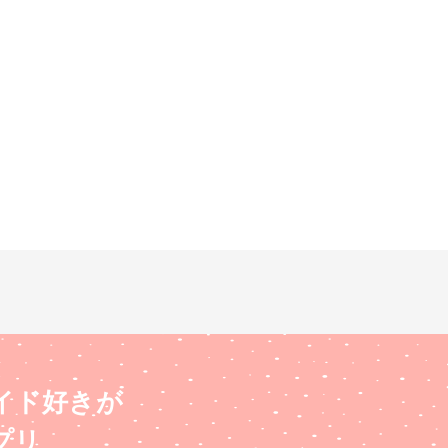
イド好きが
プリ