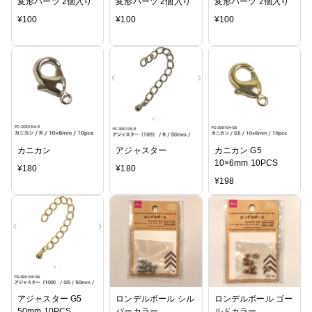
変形パーツ 2個入り
変形パーツ 2個入り
変形パーツ 2個入り
¥
100
¥
100
¥
100
カニカン
アジャスター
カニカン G5
10×6mm 10PCS
¥
180
¥
180
¥
198
アジャスター G5
ロンデルボール シル
ロンデルボール ゴー
50mm 10PCS
バーカラー
ルドカラー