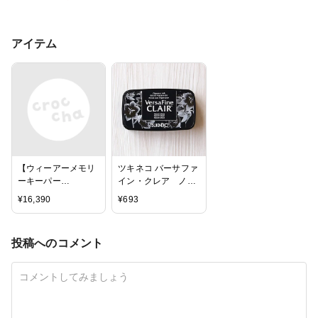
アイテム
【ウィーアーメモリ
ツキネコ バーサファ
ーキーパー
イン・クレア ノク
ス/WRMK】ダイカッ
ターン／
¥
16,390
¥
693
トマシン - エボリュ
VersaFine・CLAIR
ーションアドバンス
Nocturne （VF-CLA-
☆送料無料☆
351） 夜を思わせ
投稿へのコメント
る黒（ブラック系）