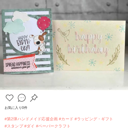
お気に入り
0
件
#第2弾ハンドメイド応援企画
#カード
#ラッピング・ギフト
#スタンプ
#ダイ
#ペーパークラフト