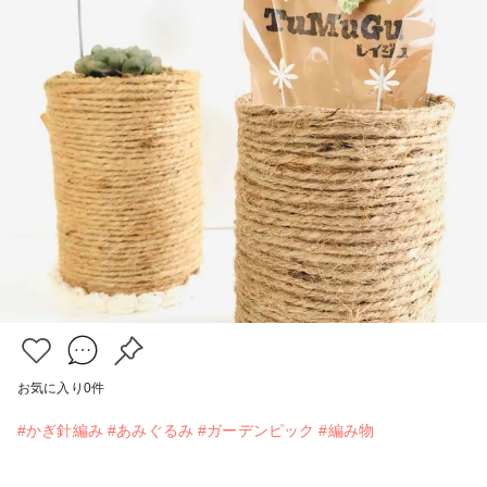
お気に入り
0
件
#かぎ針編み
#あみぐるみ
#ガーデンピック
#編み物