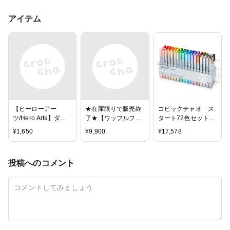
アイテム
【ヒーローアー
★在庫限りで販売終
コピックチャオ ス
ツ/Hero Arts】ダイ -
了★【ワッフルフラ
タート72色セット
Typewriter
ワー/waffle flower】
12503047
¥
1,650
¥
9,900
¥
17,578
スタンプインクパッ
ド（ダイインク）-
12色セット
投稿へのコメント