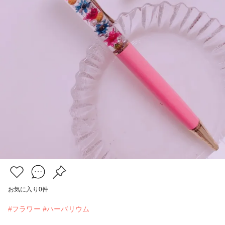
お気に入り
0
件
#フラワー
#ハーバリウム