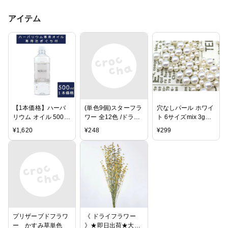
アイテム
【1本価格】ハーバ
(単色9個)スターフラ
穴なしパール ホワイ
リウム オイル 500ml
ワー 全12色 /ドライ
ト 6サイズmix 3g
専用オイル 浮游花
フラワー/レジンクラ
1mm〜6mm デコ レ
¥
1,620
¥
248
¥
299
fuyuka パラフィン
フト/アクセサリー/
ジン 封入 パーツ 材
パーツ/ハーバリウ
料 ハンドメイド
ム/花材/材料/RP-97
プリザーブドフラワ
《 ドライフラワー
ー かすみ草単色
》★即日出荷★大地/