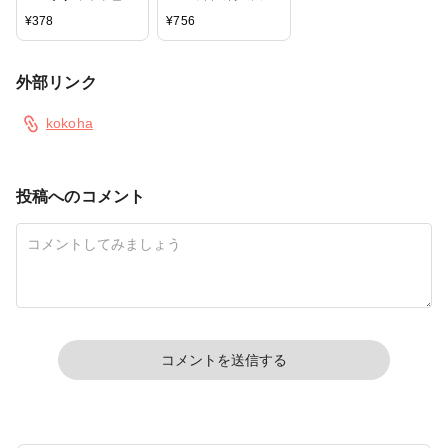
オオチノウエン(ソク
¥
378
¥
756
ジツ) リンフラワー
ナチュラルグリーン
2018AW
外部リンク
kokoha
投稿へのコメント
コメントを送信する