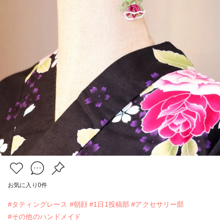
お気に入り
0
件
#タティングレース
#朝顔
#1日1投稿部
#アクセサリー部
#その他のハンドメイド