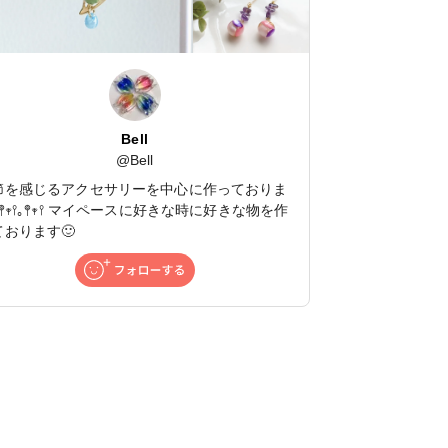
Bell
@
Bell
節を感じるアクセサリーを中心に作っておりま
𖤣𖥧𖥣｡𖤣𖥧𖥣 マイペースに好きな時に好きな物を作
ております🙂