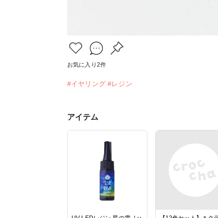
お気に入り
2
件
#イヤリング
#レジン
アイテム
UV-LEDレジン 星の雫［ハ
【12色セット】＊ク