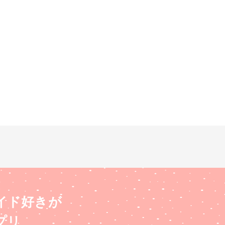
イド好きが
プリ