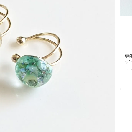
季
すﾟ
っ