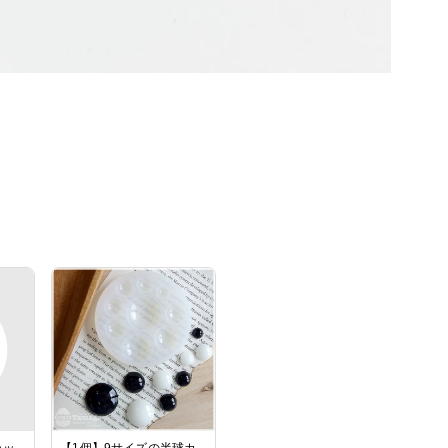
ラッ
【1個】9サイズの半球カ