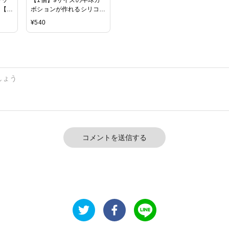
＊【各
ボションが作れるシリコン
ネイ
モールド 成型/モール
¥
540
レジ
ド/レジン/シリコンモール
ンド
ド/シリコン型【ハンドメ
り シ
イド/手作り/卸し/卸売り】
クラ
サリ
ドア
 材
コメントを送信する