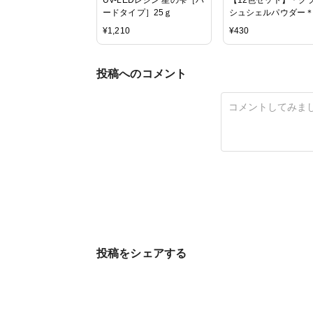
ードタイプ］25ｇ
シュシェルパウダー
3g×12色】手芸用品 
¥
1,210
¥
430
ル用品 ジェルネイル 
ン レジンクラフト ハ
メイド 手作り 手づく
投稿へのコメント
ェルパウダー シェル 
ッシュシェル アクセ
ーパーツ ハンドメイ
クセサリー オリジナル
料 キラキラ
投稿をシェアする