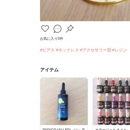
お気に入り
0
件
#ピアス
#ネックレス
#アクセサリー部
#レジン
アイテム
PADICO UV-LEDレジン 月
カラージェルネイル