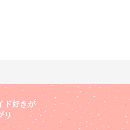
イド好きが
プリ