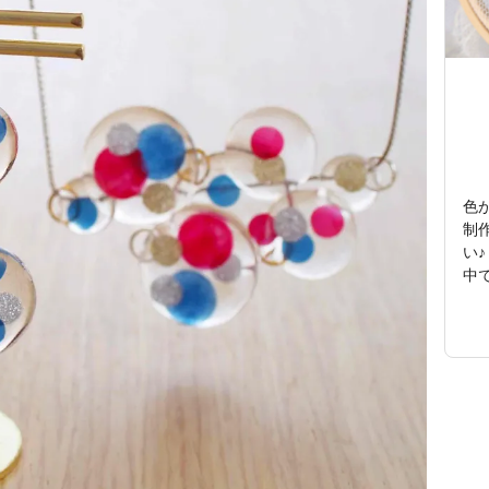
色
制
い♪
中