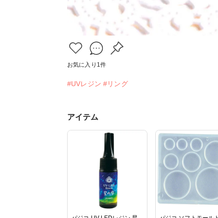
お気に入り
1
件
#UVレジン
#リング
アイテム
パジコ UV-LEDレジン 星
パジコ ソフトモー