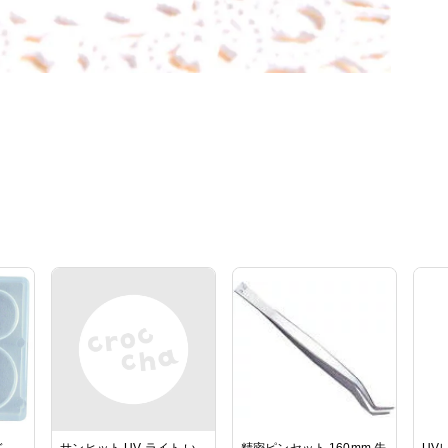
ルド
サンヒット UV ライト い
精密ピンセット 160mm 先
UV