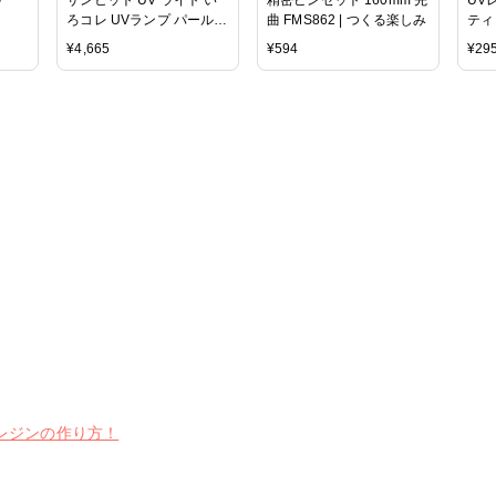
ろコレ UVランプ パールホ
曲 FMS862 | つくる楽しみ
ティ
ワイト | レジン UVライト
ポス
¥
4,665
¥
594
¥
29
UVレジン レジンクラフト
紫外線照射器 ジェルネイ
ル ネイルアート ネイルラ
ンプ ハンドメイド アクセ
サリー ゆめふわ
レジンの作り方！