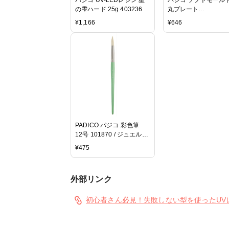
の雫ハード 25g 403236
丸プレート
W90XD12XH80mm
¥
1,166
¥
646
404219
PADICO パジコ 彩色筆
12号 101870 / ジュエルラ
ビリンス レジンクラフト
¥
475
UVレジン UV樹脂 ラメ 粘
土 ねんど 用具 ネイル デコ
モールド 型 手芸 手作り キ
外部リンク
ット 素材 アクセサリー レ
ジン
初心者さん必見！失敗しない型を使ったUV