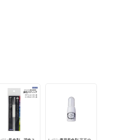
レジン着色剤 調色ス
レジン専用着色剤 宝石の