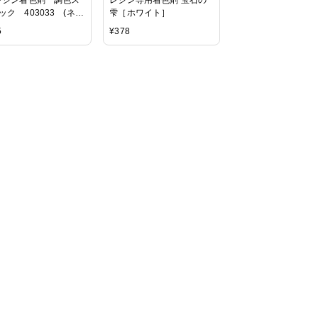
ック 403033 (ネコ
雫［ホワイト］
可)
5
¥
378