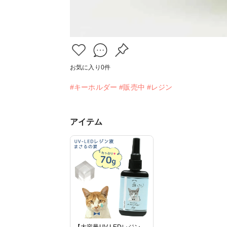
お気に入り
0
件
#キーホルダー
#販売中
#レジン
アイテム
【大容量UV-LEDレジン