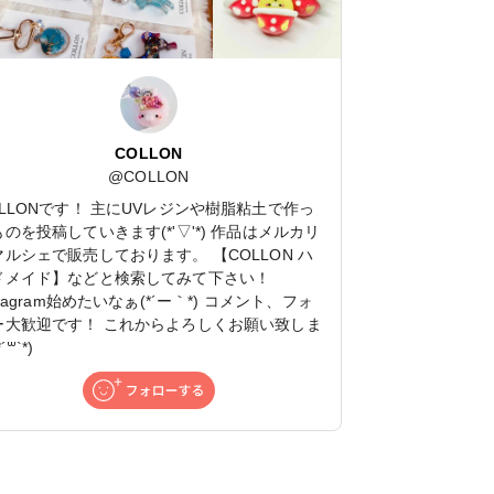
COLLON
@
COLLON
OLLONです！ 主にUVレジンや樹脂粘土で作っ
のを投稿していきます(*'▽'*) 作品はメルカリ
マルシェで販売しております。 【COLLON ハ
ドメイド】などと検索してみて下さい！
stagram始めたいなぁ(*´ー｀*) コメント、フォ
ー大歓迎です！ これからよろしくお願い致しま
´꒳`*)