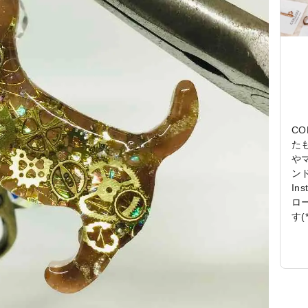
C
たも
や
ン
In
ロ
す(*