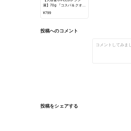
液】70g 『コスパ＆クオリ
ティー最高峰・迷ったら絶
¥
799
対にコレがお勧め！』 ま
さるの涙 《クリア》
GreenOceanオリジナル
投稿へのコメント
猫 must レジンクラフト ハ
ードタイプ UVレジン液
LEDレジン液
投稿をシェアする