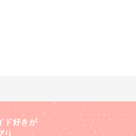
イド好きが
プリ