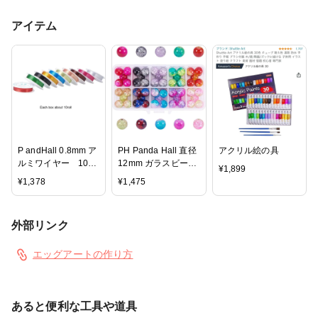
アイテム
P andHall 0.8mm ア
PH Panda Hall 直径
アクリル絵の具
ルミワイヤー 10巻
12mm ガラスビーズ
¥
1,899
セット
10色セット クラッ
¥
1,378
¥
1,475
クビーズ
外部リンク
エッグアートの作り方
あると便利な工具や道具