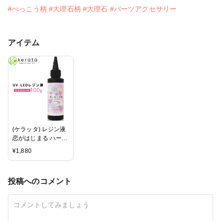
#べっこう柄
#大理石柄
#大理石
#パーツアクセサリー
アイテム
(ケラッタ) レジン液
恋がはじまる ハード
タイプ UVライト
¥
1,880
LED どちらも対応
恋レジ 100g 【送料
無料】
投稿へのコメント