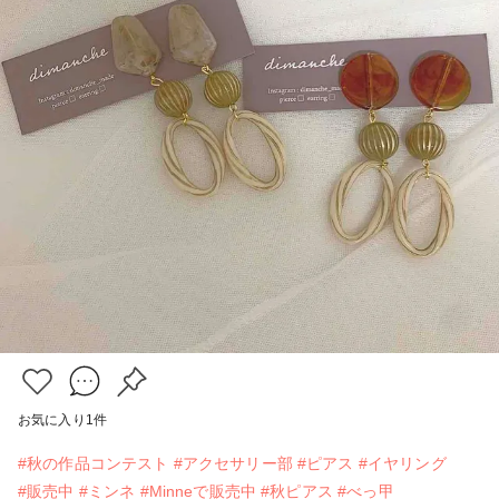
お気に入り
1
件
#秋の作品コンテスト
#アクセサリー部
#ピアス
#イヤリング
#販売中
#ミンネ
#Minneで販売中
#秋ピアス
#べっ甲