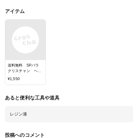
アイテム
送料無料 SPバラ
クリスチャン ヘッ
ド 薔薇ヘッド花
¥
1,550
材 25輪セット ス
プレーバラ ドライ
フラワー 直径1〜
あると便利な工具や道具
2cm 茎の長さ2〜
5cm 自宅用 花リ
ース フラワーアレ
レジン液
ンジ 素材：スワッ
グ（花束）、リー
ス、ガーランド、ポ
プリ、アロマワック
投稿へのコメント
スバー