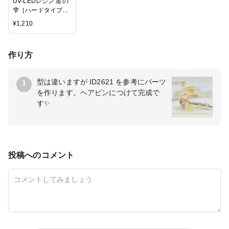
UV-LEDレジン 星の
雫［ハードタイプ］
25ｇ
¥
1,210
作り方
型は違いますが ID2621 を参考にパーツ
1
を作ります。ヘアピンにつけて完成で
す✨
投稿へのコメント