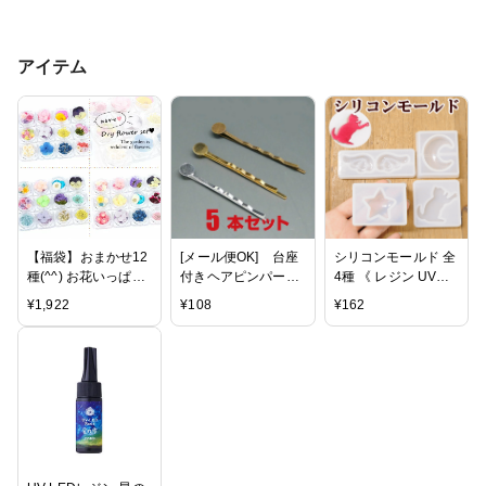
アイテム
【福袋】おまかせ12
[メール便OK] 台座
シリコンモールド 全
種(^^) お花いっぱい
付きヘアピンパー
4種 《 レジン UVレ
押し花・プリザーブ
ツ 5本セット（ヘ
ジン レジン液 3D ネ
¥
1,922
¥
108
¥
162
ドフラワーセット
アアクセサリー/ヘア
イル クラフト アク
ハーバリウム ドライ
クリップ/髪留め/手
セサリーパーツ 手芸
フラワー スターフラ
芸/ハンドメイド/手
シリコン 型 モチー
ワー レースフラワー
作り/副資材/パーツ/
フ 枠 ねこ 星 月 羽根
アジサイ あじさい
デコ/土台）
ハネ 天使 》
ビオラ スターチス
ビーズアンドパーツ
アクセサリーパー
ツ】