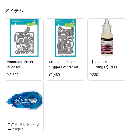
アイテム
woodland critter
woodland critter
【レンジャ
huggers
huggers winter add-
ー/Ranger】グロッ
on
シーアクセント -
¥
3,220
¥
2,469
¥
230
GLOSSY
ACCENTS（ミニ）
コクヨ ドットライナ
ー（本体）