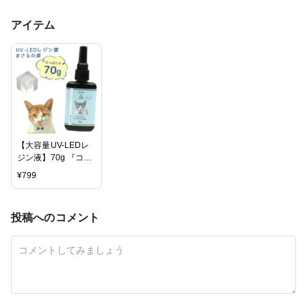
アイテム
【大容量UV-LEDレ
ジン液】70g 『コス
パ＆クオリティー最
¥
799
高峰・迷ったら絶対
にコレがお勧め！』
まさるの涙 《クリ
投稿へのコメント
ア》GreenOceanオ
リジナル 猫 must レ
ジンクラフト ハード
タイプ UVレジン液
LEDレジン液