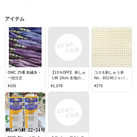
アイテム
DMC 25番 刺繍糸・
【10％OFF】 刺しゅ
コスモ刺しゅう布
一括注文
う枠 10cm 生地の布
No．65100ジャバク
目がきれいに張れま
ロス65SF 刺繍布 65
¥
105
¥
1,078
¥
275
す。 クロバー ソー
目/10cm 16カウン
イング用品 【刺繍
ト/1インチ
枠】【刺しゅう】
【刺繍】【枠】【刺
繍道具】【手芸】
【手芸道具】【裁縫
道具】【手芸用品】
【クローバー】【和
洋裁材料】