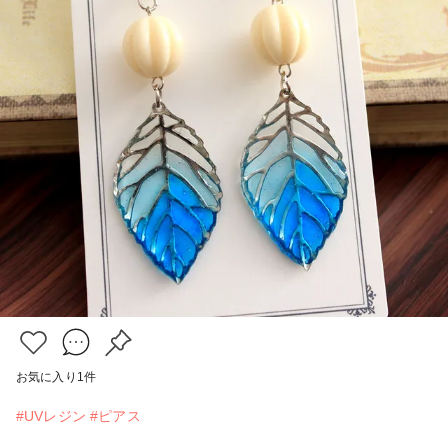
お気に入り
1
件
#UVレジン
#ピアス