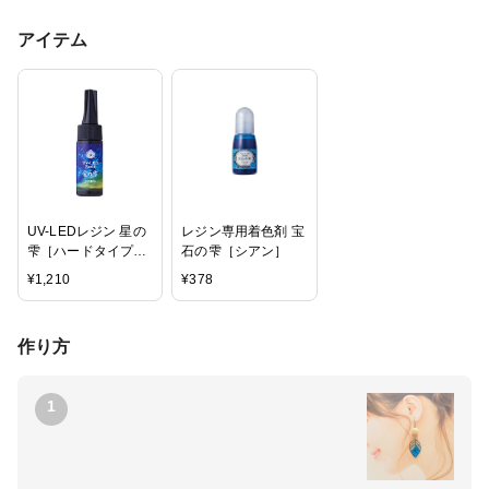
アイテム
UV-LEDレジン 星の
レジン専用着色剤 宝
雫［ハードタイプ］
石の雫［シアン］
25ｇ
¥
1,210
¥
378
作り方
1