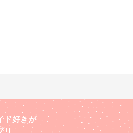
イド好きが
プリ