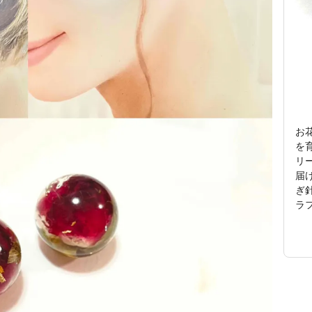
お
を
リ
届
ぎ
ラ