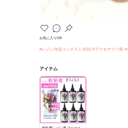
お気に入り
0
件
#レジン作品コンテスト2022
#アクセサリー部
アイテム
低粘度レジン液 フルール