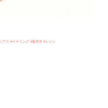
#ピアス
#イヤリング
#販売中
#レジン