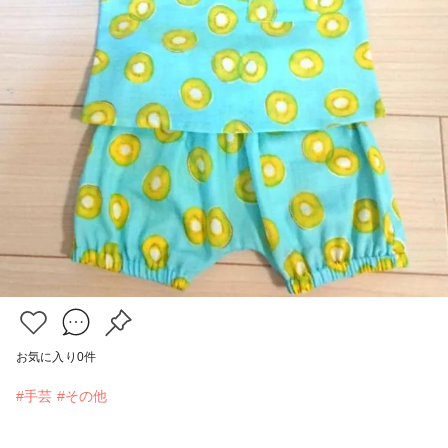
お気に入り
0
件
#手芸
#その他