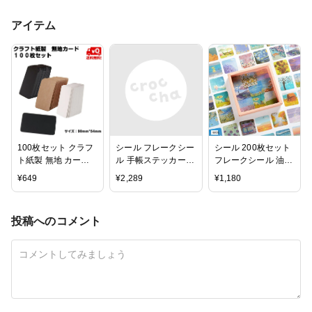
アイテム
100枚セット クラフ
シール フレークシー
シール 200枚セット
ト紙製 無地 カード
ル 手帳ステッカー
フレークシール 油絵
荷札 メッセージカー
和紙ステッカー 貼れ
INS 風景 レトロ ミニ
¥
649
¥
2,289
¥
1,180
ド ラベル タグ 送料
る 紙素材 可愛い お
カード 手帳用ステッ
無料
しゃれ スケジュール
カー DIY ノート日記
手帳 素材紙 ノート
帳 アルバムカード
投稿へのコメント
アルバム カレンダー
ギフトラッピング
インプレッション
MDM(油絵風, 油絵
風)