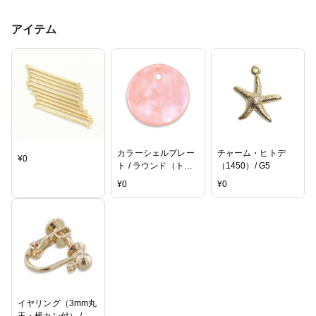
アイテム
カラーシェルプレー
チャーム・ヒトデ
¥
0
ト / ラウンド（トッ
（1450）/ G5
プホール） / PKB /
¥
0
¥
0
約15mm
イヤリング（3mm丸