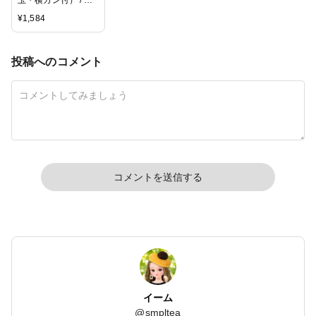
玉・横カン付） / G5
/ 10ペア(大袋)
¥
1,584
投稿へのコメント
コメントを送信する
イーム
@
smpltea