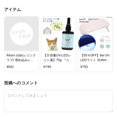
アイテム
Resin club(レジンク
【大容量UV-LEDレ
【50％OFF】6w UV-
ラブ) 埋め込みレジ
ジン液】70g 『コス
LEDライト SUNmini
ンシール アリス2
パ＆クオリティー最
全4色 /レジンクラフ
¥
842
¥
799
¥
750
88×150mm モノトー
高峰・迷ったら絶対
ト UVレジン ジェル
ン 1個 1ヶ シール レ
にコレがお勧め！』
ネイル ネイルアート
ジン用 封入 レジン
まさるの涙 《クリ
コンパクト ハイブリ
投稿へのコメント
資材 約9×15cm アク
ア》GreenOceanオ
ッド 手芸用品 手芸
セサリーパーツ パー
リジナル 猫 must レ
道具 ネ
ツ レジン用品 レジ
ジンクラフト ハード
ンシール レジン封入
タイプ UVレジン液
ハンドメイド資材 さ
LEDレジン液
や工房 沙や工房