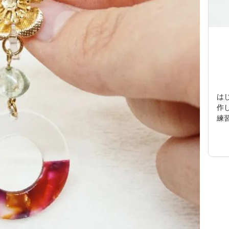
は
作
練