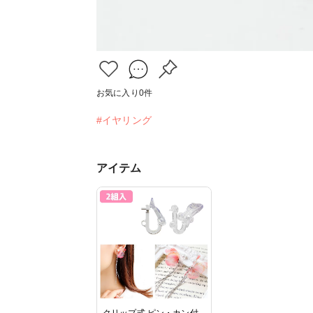
お気に入り
0
件
#イヤリング
アイテム
クリップ式 ピン・カン付