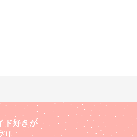
イド好きが
プリ