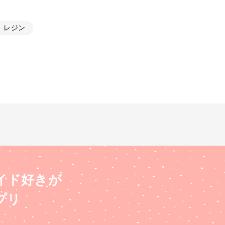
レジン
イド好きが
プリ