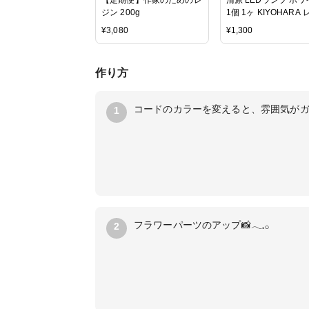
ジン 200g
1個 1ヶ KIYOHARA 
ンラボ レジン用品 U
¥
3,080
¥
1,300
ン LEDレジン レジン
LEDライト アクセサ
パーツ パーツ UV樹脂
作り方
ヨハラ 材料 ハンドメ
資材 UVライト UVラ
uv led UV-LED コ
コードのカラーを変えると、雰囲気がガ
1
さや工房 問屋 手作り
フラワーパーツのアップ📸𓂃𓈒𓂂
2