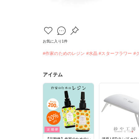
お気に入り
1
件
#作家のためのレジン
#水晶
#スターフラワー
#
アイテム
【定期便】作家のためのレ
清原 LEDランプ ホワ