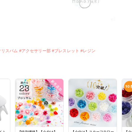
クリスパム
#アクセサリー部
#ブレスレット
#レジン
イト
【特別価格】【小分け】
【小分け】スターフラワー
【小