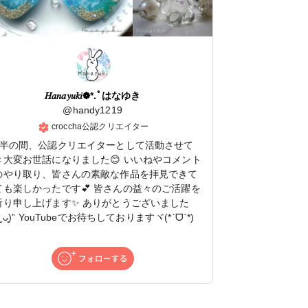
𝐻𝑎𝑛𝑎𝑦𝑢𝑘𝑖❁⃘*.ﾟはなゆき
@
handy1219
croccha公認クリエイター
年半の間、公認クリエイターとして活動させて
き大変お世話になりました😊 いいねやコメント
のやり取り、皆さんの素敵な作品を拝見できて
ても楽しかったです💕 皆さんの益々のご活躍を
祈り申し上げます✨ ありがとうございました
ᴗ͈ˬᴗ͈)” YouTubeでお待ちしておりますヾ(*ˊᗜˋ*)