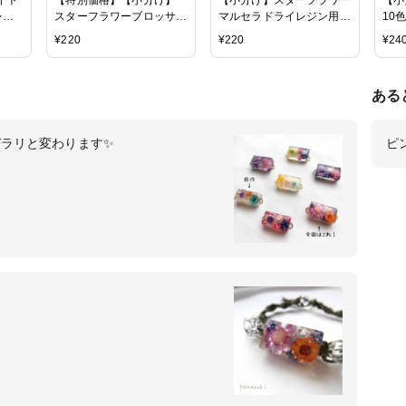
レジ
スターフラワーブロッサム
マルセラドライレジン用花
10
Vレジ
レジン用花材 封入 小さい
材
農園
¥
220
¥
220
¥
24
資材
お花
リー
 キ
ある
イド
ンプ
ンパクト
ラリと変わります✨
ピ