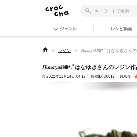
ジャンル
レシピ動画
＞
＞
レジン
𝐻𝑎𝑛𝑎𝑦𝑢𝑘𝑖❁⃘*.
𝐻𝑎𝑛𝑎𝑦𝑢𝑘𝑖❁⃘*.ﾟはなゆきさ
2022年11月14日 04:12
投稿ID:
36012
難易度