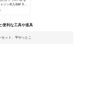
色 レジン封入花材 大地
0
と便利な工具や道具
ンセット、平やっとこ