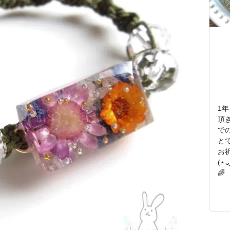
1
頂
で
と
お
(⋆
🌈