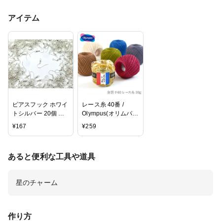
アイテム
ピアスフック ホワイ
レース糸 40番 /
トシルバー 20個 ア
Olympus(オリムパ
クセサリーパーツ 材
ス) 金票 #40レース
¥
167
¥
259
料 素材 ピアス パー
糸 単色 10g 2 春夏
ツ
あると便利な工具や道具
星のチャーム
作り方