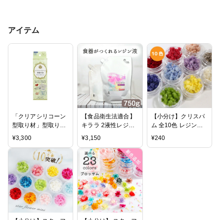
アイテム
「クリアシリコーン
【食品衛生法適合】
【小分け】クリスパ
型取り材」型取り材
キララ 2液性レジン
ム 全10色 レジン封
チューブタイプ パジ
液 750g エポキシ
入花材 大地農園
¥
3,300
¥
3,150
¥
240
コ
樹脂 ／ 固まるハ
ーバリウム クリスタ
ル レジン リバーテ
ーブル ハンドメイド
製作 クラフト 大容
量 送料無料 アクセ
サリー お皿 製作 ク
リア ハード