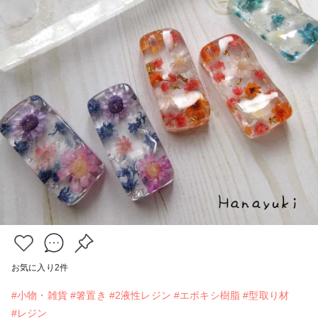
お気に入り
2
件
#小物・雑貨
#箸置き
#2液性レジン
#エポキシ樹脂
#型取り材
#レジン