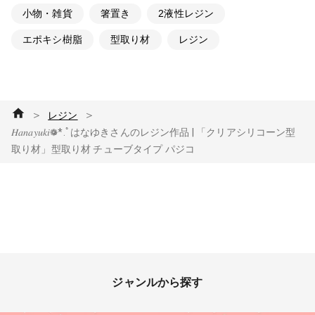
小物・雑貨
箸置き
2液性レジン
エポキシ樹脂
型取り材
レジン
＞
＞
レジン
𝐻𝑎𝑛𝑎𝑦𝑢𝑘𝑖❁⃘*.ﾟはなゆきさんのレジン作品 | 「クリアシリコーン型
取り材」型取り材 チューブタイプ パジコ
ジャンルから探す