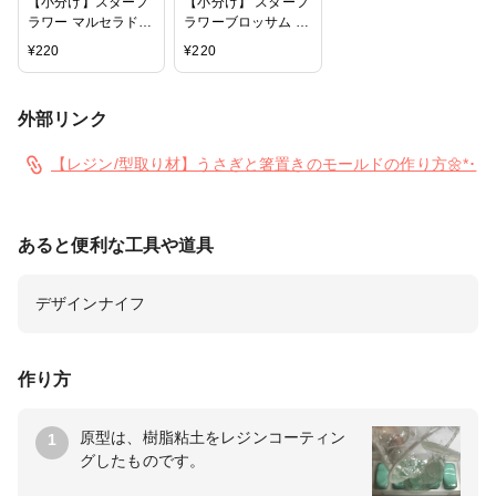
【小分け】スターフ
【小分け】 スターフ
ラワー マルセラドラ
ラワーブロッサム レ
イレジン用花材
ジン用花材 封入 小
¥
220
¥
220
さいお花
外部リンク
【レジン/型取り材】うさぎと箸置きのモールドの作り方🌼*･
あると便利な工具や道具
デザインナイフ
作り方
原型は、樹脂粘土をレジンコーティン
1
グしたものです。