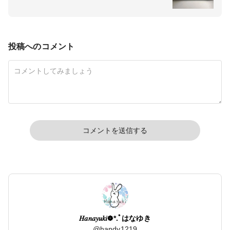
投稿へのコメント
コメントを送信する
𝐻𝑎𝑛𝑎𝑦𝑢𝑘𝑖❁⃘*.ﾟはなゆき
@
handy1219