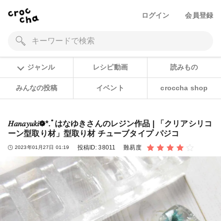
ログイン
会員登録
ジャンル
レシピ動画
読みもの
みんなの投稿
イベント
croccha shop
𝐻𝑎𝑛𝑎𝑦𝑢𝑘𝑖❁⃘*.ﾟはなゆきさんのレジン作品 | 「クリアシリコ
ーン型取り材」型取り材 チューブタイプ パジコ
投稿ID:
38011
難易度
2023年01月27日 01:19