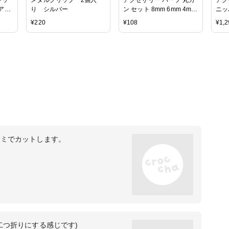
ピアス
り シルバー
ン セット 8mm 6mm 4mm
ニッ
使いや
約50個 BLAZE ゴールド
ヤッ
¥
220
¥
108
¥
1,2
シルバー 真鍮古美
裁縫
サミでカットします。
二つ折りにする感じです)