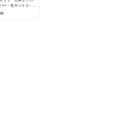
パー・丸ヤットコ・平
トコ・丸カンリング・
96
ハサミ