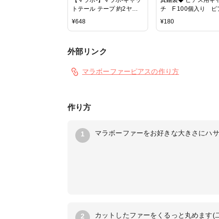
トテール テープ 約2ヤー
チ F 100個入り 
ド 600 14色 (チャーム フ
パーツ 留め金具 
¥
648
¥
180
ァーボンボン FOX ギフト
すい 良い品質
バックチャーム レディー
ス 女性用 ファーテープフ
外部リンク
ァーチャーム おしゃれ マ
ラボーファー ビーズ スト
ーン マラボーファー
マラボーファーピアスの作り方
作り方
マラボーファーをお好きな大きさにハ
1
カットしたファーをくるっと丸めます(
2