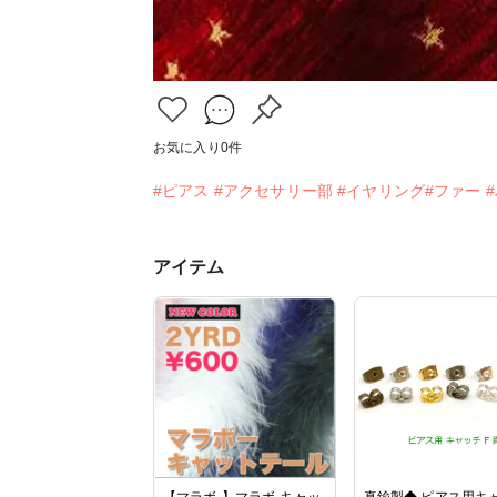
お気に入り
0
件
#ピアス
#アクセサリー部
#イヤリング#ファー
アイテム
【マラボ-】マラボ-キャッ
真鍮製◆ ピアス用キ