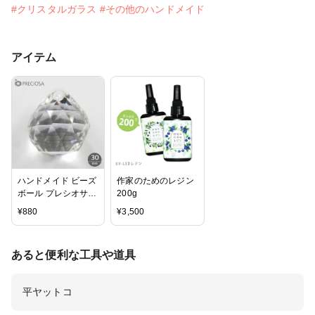
#クリスタルガラス
#その他のハンドメイド
アイテム
ハンドメイド ビーズ
作家のためのレジン
ボール プレシオサ
200g
PRECIOSA クリスタ
¥
880
¥
3,500
ル【30mm】1個 シ
ャンデリアパーツ
（1つ穴） MC BALL
あると便利な工具や道具
2616 プレシオサク
リスタル シャンデリ
アパーツ サンキャッ
平ヤットコ
チャー ボール チェ
コビーズ アクセサリ