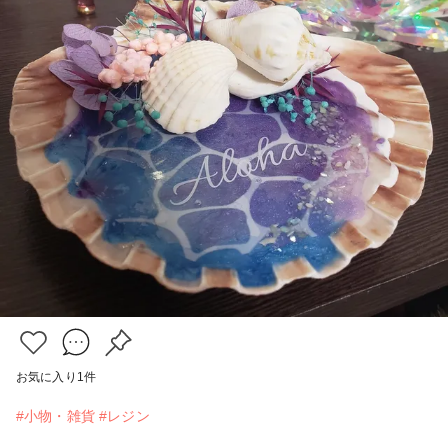
お気に入り
1
件
#小物・雑貨
#レジン