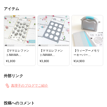
アイテム
【ママエレファン
【ママエレファン
【ウィーアーメモリ
ト/MAMA
ト/MAMA
ーキーパー
ELEPHANT】クリア
ELEPHANT】ダイ -
ス/WRMK】ダイカッ
¥
1,800
¥
3,800
¥
14,900
スタンプ - LITTLE
Circular Grid
トマシン - エボリュ
FAIRY AGENDA
ーションアドバンス
☆送料無料☆
外部リンク
真理子のブログでご紹介
投稿へのコメント