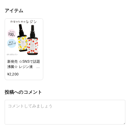
アイテム
新発売 ☆SNSで話題
沸騰☆ レジン液 安
心の日本製 大容量
¥
2,200
100g 「 作家のため
のレジン 」 ネコポ
ス可 かわいいパッケ
投稿へのコメント
ージ さらさら 抜群
の透明度 コストパフ
ォーマンス最高 収縮
しない シワがよらな
い 気泡がどんどん抜
ける！返金保証 おま
け付き クロッチャ