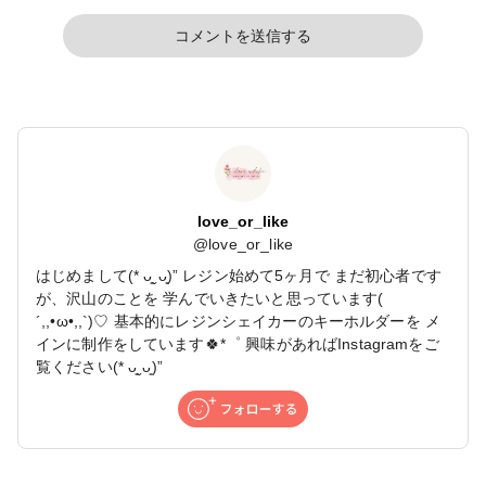
コメントを送信する
love_or_like
@
love_or_like
はじめまして(* ᴗ͈ˬᴗ͈)” レジン始めて5ヶ月で まだ初心者です
が、沢山のことを 学んでいきたいと思っています(
´,,•ω•,,`)♡ 基本的にレジンシェイカーのキーホルダーを メ
インに制作をしています🍀*゜ 興味があればInstagramをご
覧ください(* ᴗ͈ˬᴗ͈)”