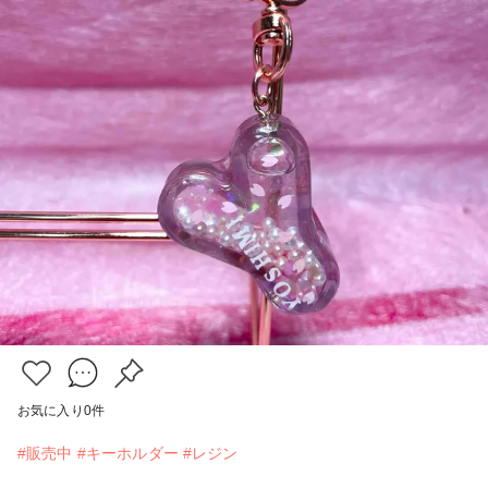
お気に入り
0
件
#販売中
#キーホルダー
#レジン