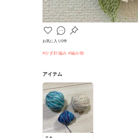
お気に入り
0
件
#かぎ針編み
#編み物
アイテム
毛糸