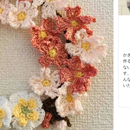
か
作
な
す
んな
い