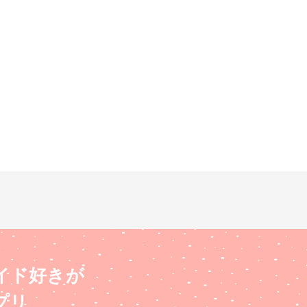
イド好きが
プリ