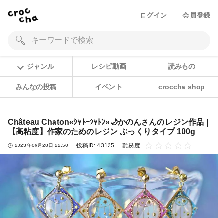
ログイン
会員登録
ジャンル
レシピ動画
読みもの
みんなの投稿
イベント
croccha shop
Château Chaton«ｼｬﾄｰｼｬﾄﾝ»🌙かのんさんのレジン作品 |
【高粘度】作家のためのレジン ぷっくりタイプ 100g
投稿ID:
43125
難易度
2023年06月28日 22:50