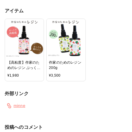
アイテム
【高粘度】作家のた
作家のためのレジン
めのレジン ぷっくり
200g
タイプ 100g
¥
1,980
¥
3,500
外部リンク
minne
投稿へのコメント