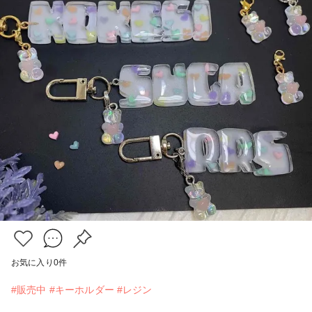
お気に入り
0
件
#販売中
#キーホルダー
#レジン