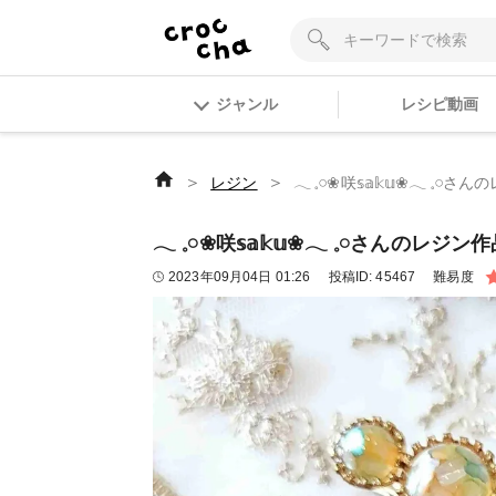
ジャンル
レシピ動画
＞
＞
レジン
𓂃 𓈒𓏸❀咲𝕤𝕒𝕜𝕦❀𓂃
𓂃 𓈒𓏸❀咲𝕤𝕒𝕜𝕦❀𓂃 𓈒𓏸さ
2023年09月04日 01:26
投稿ID:
45467
難易度