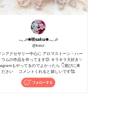
𓂃 𓈒𓏸❀咲𝕤𝕒𝕜𝕦❀𓂃 𓈒𓏸
@
kieci
ジンアクセサリー中心に アロマストーン・ハー
リウムの作品を作ってます😊 キラキラ大好き✨
stagramもやってるのでよかったら 👇遊びに来
ください コメントくれると嬉しいです🥰