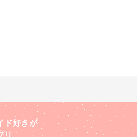
イド好きが
プリ