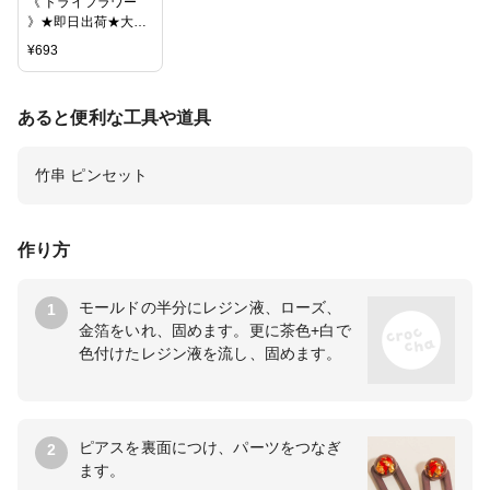
《 ドライフラワー
》★即日出荷★大地/
オオチノウエン(ソク
¥
693
ジツ) ローズバッド
レッド 2018AW ハー
バリウム
あると便利な工具や道具
竹串 ピンセット
作り方
モールドの半分にレジン液、ローズ、
1
金箔をいれ、固めます。更に茶色+白で
色付けたレジン液を流し、固めます。
ピアスを裏面につけ、パーツをつなぎ
2
ます。