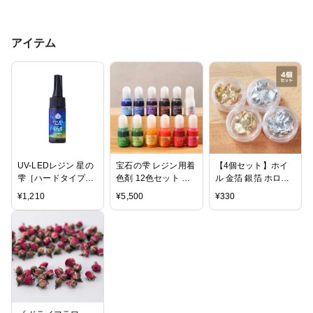
アイテム
UV-LEDレジン 星の
宝石の雫 レジン用着
【4個セット】ホイ
雫［ハードタイプ］
色剤 12色セット パ
ル 金箔 銀箔 ホログ
25ｇ
ジコ
ラム 2色
¥
1,210
¥
5,500
¥
330