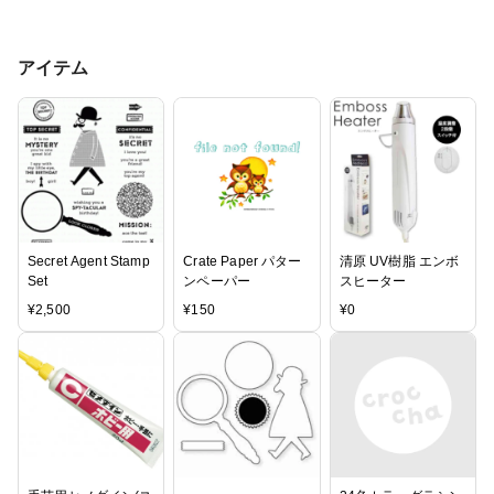
アイテム
Secret Agent Stamp
Crate Paper パター
清原 UV樹脂 エンボ
Set
ンペーパー
スヒーター
¥
2,500
¥
150
¥
0