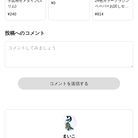
手芸用セメダイン(ス
24色カラーグラシン
¥
0
リム)
ペーパーお試しセッ
ト 全色各2枚入
¥
240
¥
814
150×150mm 透ける
折り紙サイズ 半透明
薄葉紙
投稿へのコメント
コメントを送信する
まいこ