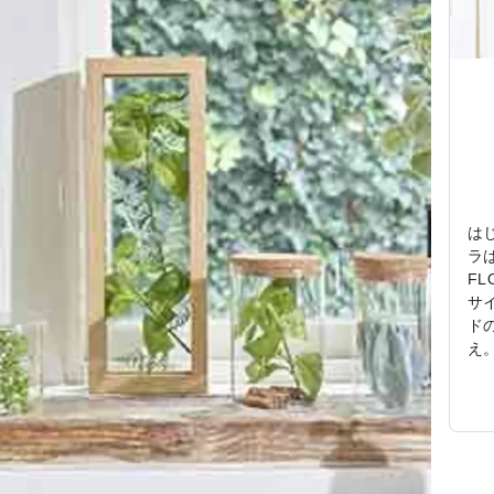
はじ
ラ
FL
サ
ド
え