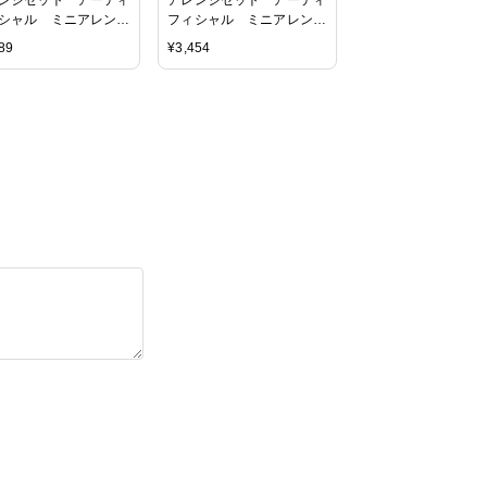
シャル ミニアレン
フィシャル ミニアレン
ペパーミント
ジ レディファーン×バジ
89
¥
3,454
ル