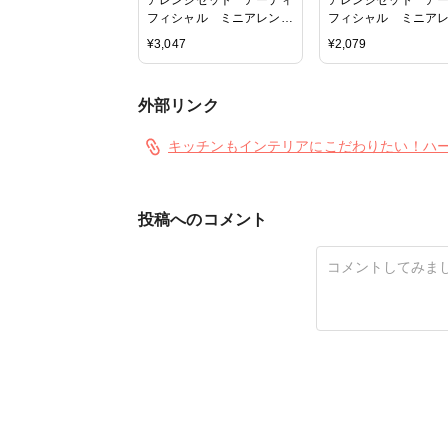
フィシャル ミニアレン
フィシャル ミニア
ジ ミント×ゼラニウム
ジ ラムズイヤーリ
¥
3,047
¥
2,079
外部リンク
キッチンもインテリアにこだわりたい！ハ
投稿へのコメント