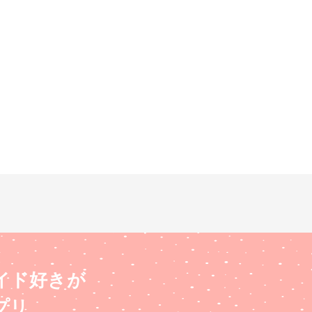
イド好きが
プリ