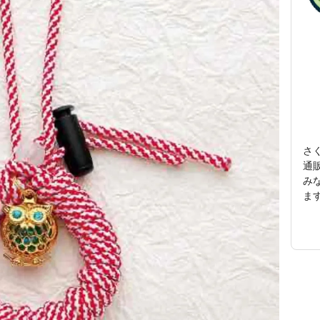
さ
通
み
ます