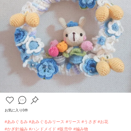
お気に入り
0
件
#あみぐるみ
#あみぐるみリース
#リース
#うさぎ
#お花
#かぎ針編み
#ハンドメイド
#販売中
#編み物