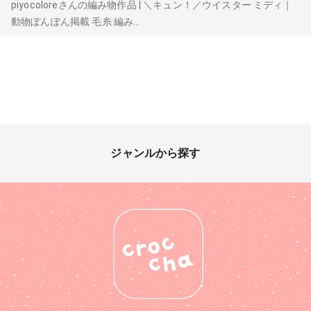
piyocoloreさんの編み物作品 | ＼キュン！／ウイスター ミディ｜
動物ぽんぽん掲載 毛糸 編み...
ジャンルから探す