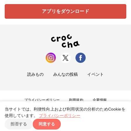
アプリをダウンロード
読みもの
みんなの投稿
イベント
プライバシーポリシー
利用規約
企業情報
当サイトでは、利便性向上および利用状況の分析のためCookieを
お問い合わせ
使用しています。
プライバシーポリシー
拒否する
同意する
Copyright ©
2026
tryangle Co., Ltd. All Rights Reserved.