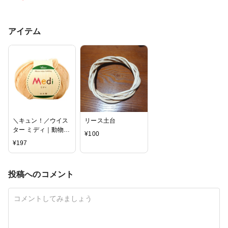
アイテム
＼キュン！／ウイス
リース土台
ター ミディ｜動物ぽ
¥
100
んぽん掲載 毛糸 編
¥
197
み物 アクリル トー
カイ
投稿へのコメント