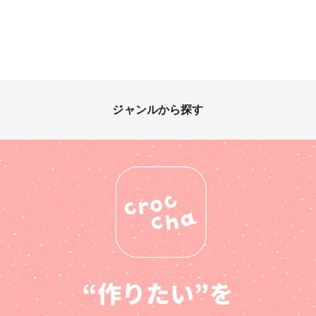
ジャンルから探す