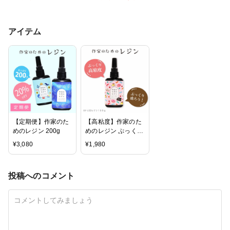
アイテム
【定期便】作家のた
【高粘度】作家のた
めのレジン 200g
めのレジン ぷっくり
タイプ 100g
¥
3,080
¥
1,980
投稿へのコメント