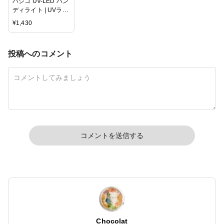
パジコ UV-LED ハン
ディライト | UVラン
プ UVライト LEDラ
¥
1,430
ンプ LEDライト ハ
ンディタイプ コンパ
クト 紫外線照射器
投稿へのコメント
UVレジン PADICO
星の雫 太陽の雫 ク
ラフト
コメントを送信する
Chocolat