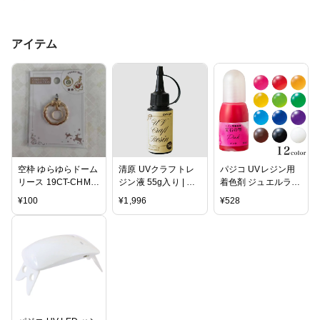
アイテム
空枠 ゆらゆらドーム
清原 UVクラフトレ
パジコ UVレジン用
リース 19CT-CHM-
ジン液 55g入り | レ
着色剤 ジュエルラビ
006
ジン レジン液 UVレ
リンス 宝石の雫 | レ
¥
100
¥
1,996
¥
528
ジン液 紫外線硬化
ジン レジン液 UVレ
レジンクラフト ハン
ジン液 紫外線硬化
ドメイド アクセサリ
レジンクラフト ハン
ー
ドメイド アクセサ