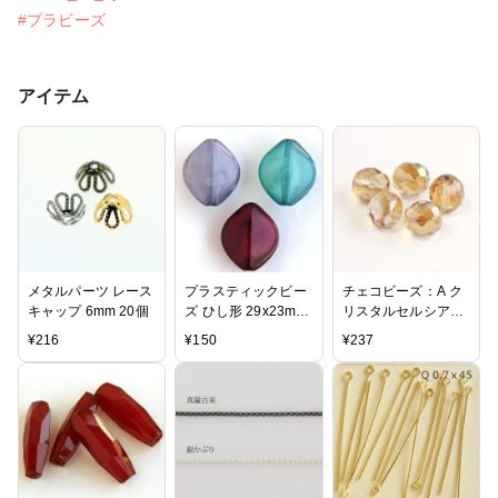
#プラビーズ
アイテム
メタルパーツ レース
プラスティックビー
チェコビーズ：A ク
キャップ 6mm 20個
ズ ひし形 29x23mm
リスタルセルシアン
4個
FP12mm 5個
¥
216
¥
150
¥
237