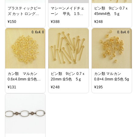
プラスティックビー
マシーンメイドチェ
ピン類 9ピン 0.7ｘ
ズ カット ロング
ーン 甲丸 1.5ｍ
45mm4色 5ｇ
32x10mm コニャッ
ｍ 真鍮古美/銀かぶ
¥
150
¥
388
¥
248
ク
り 1M
カン類 マルカン
ピン類 9ピン 0.7ｘ
カン類 マルカン
0.6x4.0mm 全5色
20mm 全5色 5ｇ
0.8×4.0mm 全5色 5g
5g
¥
131
¥
248
¥
195