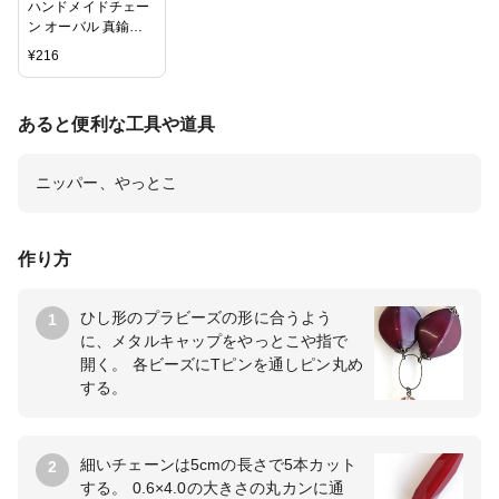
ハンドメイドチェー
ン オーバル 真鍮古
美 10cm
¥
216
あると便利な工具や道具
ニッパー、やっとこ
作り方
ひし形のプラビーズの形に合うよう
1
に、メタルキャップをやっとこや指で
開く。 各ビーズにTピンを通しピン丸め
する。
細いチェーンは5cmの長さで5本カット
2
する。 0.6×4.0の大きさの丸カンに通