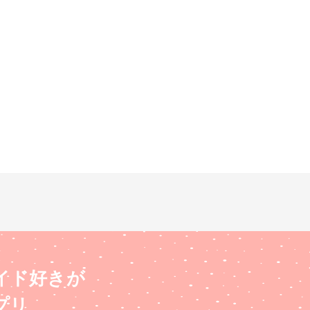
イド好きが
プリ