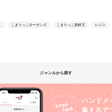
こ
こまりっこローガンズ
こまりっこ資材王
レジン
ジャンルから探す
ハンドメ
集まるア