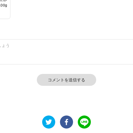
00g
コメントを送信する