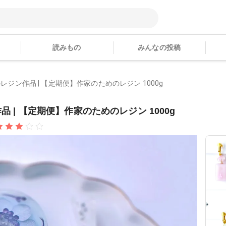
読みもの
みんなの投稿
ntさんのレジン作品 | 【定期便】作家のためのレジン 1000g
ジン作品 | 【定期便】作家のためのレジン 1000g