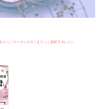
こまりっこローガンズ
#こまりっこ資材王
#レジン
めのレ