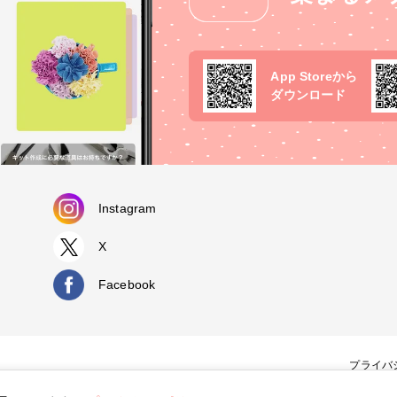
App Storeから
ダウンロード
Instagram
X
Facebook
プライバ